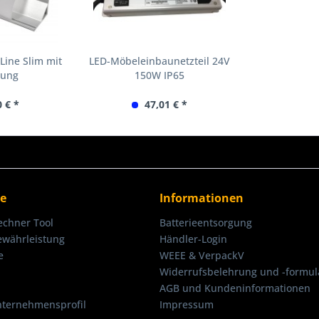
-Line Slim mit
LED-Möbeleinbaunetzteil 24V
kung
150W IP65
0 € *
47,01 € *
ce
Informationen
echner Tool
Batterieentsorgung
ewährleistung
Händler-Login
e
WEEE & VerpackV
Widerrufsbelehrung und -formul
AGB und Kundeninformationen
nternehmensprofil
Impressum