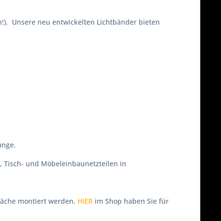
n!). Unsere neu entwickelten Lichtbänder bieten
änge.
 Tisch- und Möbeleinbaunetzteilen in
läche montiert werden.
HIER
im Shop haben Sie für