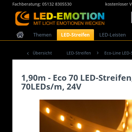
Fachberatung:
05132 8305530
kostenloser 
Themen
LED-Streifen
LED-Leisten
Übersicht
LED-Streifen
Eco-Line LED-
1,90m - Eco 70 LED-Streif
70LEDs/m, 24V