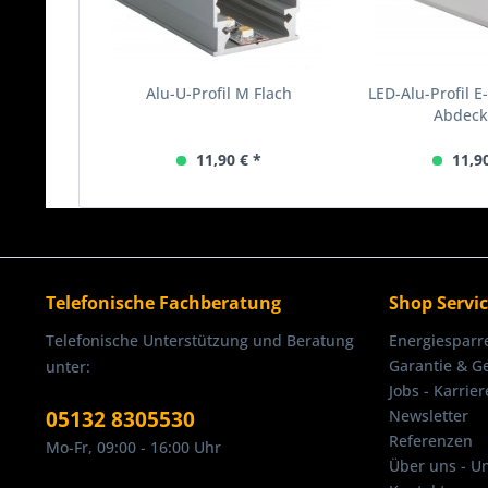
Alu-U-Profil M Flach
LED-Alu-Profil E
Abdec
11,90 € *
11,9
Telefonische Fachberatung
Shop Servi
Telefonische Unterstützung und Beratung
Energiesparr
Garantie & G
unter:
Jobs - Karrier
05132 8305530
Newsletter
Referenzen
Mo-Fr, 09:00 - 16:00 Uhr
Über uns - U