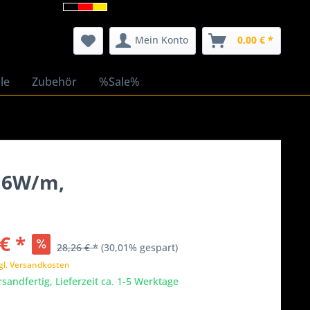
Mein Konto
0,00 € *
le
Zubehör
%Sale%
9,6W/m,
€ *
28,26 € *
(30,01% gespart)
gl. Versandkosten
rsandfertig, Lieferzeit ca. 1-5 Werktage