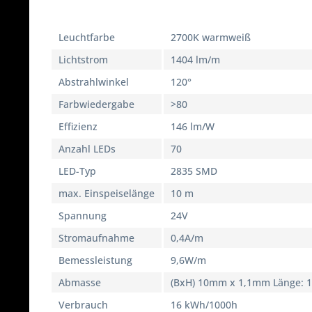
Leuchtfarbe
2700K warmweiß
Lichtstrom
1404 lm/m
Abstrahlwinkel
120°
Farbwiedergabe
>80
Effizienz
146 lm/W
Anzahl LEDs
70
LED-Typ
2835 SMD
max. Einspeiselänge
10 m
Spannung
24V
Stromaufnahme
0,4A/m
Bemessleistung
9,6W/m
Abmasse
(BxH) 10mm x 1,1mm Länge: 
Verbrauch
16 kWh/1000h