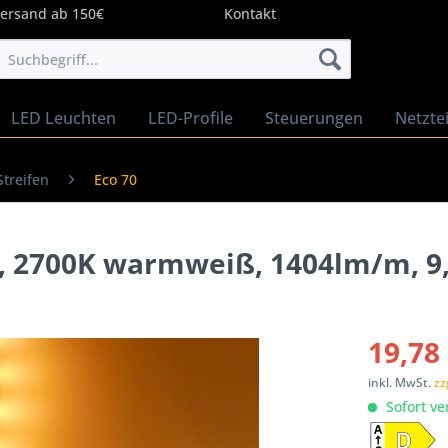
Versand ab 150€
Kontakt
LED Leuchten
LED-Profile
Steuerungen
Netztei
Streifen
Eco 70
en, 2700K warmweiß, 1404lm/m, 
19,78 
inkl. MwSt.
zz
Sofort ve