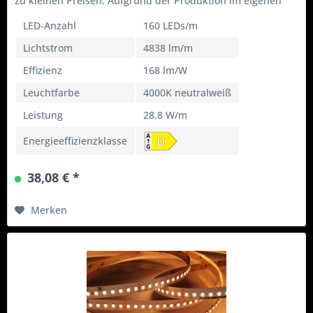
zu kleinen Preisen. Aufgrund der Produktion im eigenen
Haus können wir flexibel...
LED-Anzahl
160 LEDs/m
Lichtstrom
4838 lm/m
Effizienz
168 lm/W
Leuchtfarbe
4000K neutralweiß
Leistung
28.8 W/m
Energieeffizienzklasse
38,08 € *
Merken