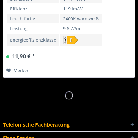
Effizienz
119 lm/W
Leuchtfarbe
2400K warmweiß
Leistung
9.6 W/m
Energieeffizienzklasse
11,90 € *
Merken
Telefonische Fachberatung