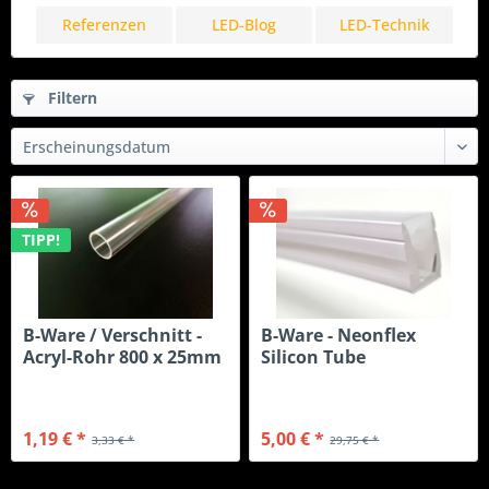
Referenzen
LED-Blog
LED-Technik
Filtern
TIPP!
B-Ware / Verschnitt -
B-Ware - Neonflex
Acryl-Rohr 800 x 25mm
Silicon Tube
12x20mm...
1,19 € *
5,00 € *
3,33 € *
29,75 € *