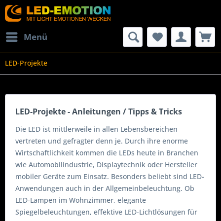
Menü
LED-Projekte
LED-Projekte - Anleitungen / Tipps & Tricks
Die LED ist mittlerweile in allen Lebensbereichen
vertreten und gefragter denn je. Durch ihre enorme
Wirtschaftlichkeit kommen die LEDs heute in Branchen
wie Automobilindustrie, Displaytechnik oder Hersteller
mobiler Geräte zum Einsatz. Besonders beliebt sind LED-
Anwendungen auch in der Allgemeinbeleuchtung. Ob
LED-Lampen im Wohnzimmer, elegante
Spiegelbeleuchtungen, effektive LED-Lichtlösungen für