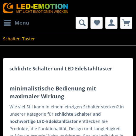
Menü
Schalter+Taster
schlichte Schalter und LED Edelstahltaster
minimalistische Bedienung mit
maximaler Wirkung
Wie viel Stil kann in einem einzigen Schalter stecken? In
unserer Kategorie für
schlichte Schalter und
hochwertige LED-Edelstahltaster
entdecken Sie
Produkte, die Funktionalität, Design und Langlebigkeit
auf faszinierende Weise verbinden. Egal ob individuelle