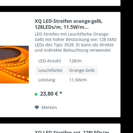
XQ LED-Streifen orange-gelb,
128LEDs/m, 11.5W/m...
LED Streifen mit Leuchtfarbe Orange-
Gelb mit hoher Bestückung von 128 SMD
LEDs des Typs 3528. Er kann als direkte
und indirekte Beleuchtung verwendet
werden und das bei einem geringen
Stromverbrauch von 11,5W/m. Dieses
LED-Anzahl
128/m
LED Band ist für...
Leuchtfarbe
Orange-Gelb
Leistung
11,5W/m
23,80 € *
Merken
XQ LED-Streifen rot, 128LEDs/m,