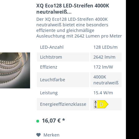
XQ Eco128 LED-Streifen 4000K
neutralweiß...
Der XQ Eco128 LED-Streifen 4000K
neutralweiß bietet eine besonders
effiziente und gleichmäßige
Ausleuchtung mit 2642 Lumen pro Meter
bei nur 15,4 W Leistungsaufnahme . Mit
172 lm/W Effizienz eignet sich dieser 24
LED-Anzahl
128 LEDs/m
V LED-Strip ideal für...
Lichtstrom
2642 lm/m
Effizienz
172 lm/W
4000K
Leuchtfarbe
neutralweiß
Leistung
15.4 W/m
Energieeffizienzklasse
16,07 € *
Merken