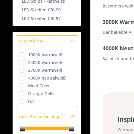
LED-Strips - kaltweiss
Besonders wohn
LED-Streifen CRI-90
LED-Streifen CRI-97
3000K War
Der beliebte A
Leuchtfarbe
4000K Neut
1900K warmweiß
Sachlich und f
2400K warmweiß
2700K warmweiß
4000K neutralweiß
Meat Color
Orange-Gelb
rot
max. Einspeiselänge
Insp
Wie wir