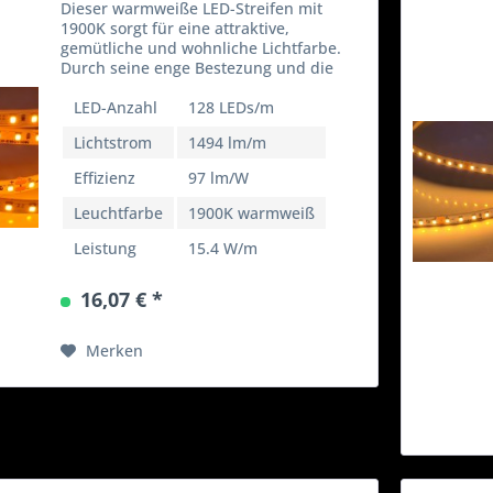
Dieser warmweiße LED-Streifen mit
1900K sorgt für eine attraktive,
gemütliche und wohnliche Lichtfarbe.
Durch seine enge Bestezung und die
sehr wamen 1900K wird der LED Streifen
häufig in Wohnungen, Geschäften oder
LED-Anzahl
128 LEDs/m
Ausstellungsräumen...
Lichtstrom
1494 lm/m
Effizienz
97 lm/W
Leuchtfarbe
1900K warmweiß
Leistung
15.4 W/m
16,07 € *
Merken