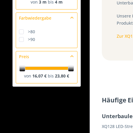
von
3 m
bis
4 m
Unterba
Unsere 
Farbwiedergabe
Produkt
>80
Zur XQ
>90
Preis
von
16,07 €
bis
23,80 €
Häufige E
Unterbaule
XQ128 LED-Strei