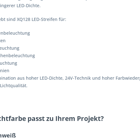
ringerer LED-Dichte.
bt sind XQ128 LED-Streifen für:
nbeleuchtung
ten
leuchtung
chenbeleuchtung
uchtung
inien
ination aus hoher LED-Dichte, 24V-Technik und hoher Farbwiederg
Lichtqualität.
chtfarbe passt zu Ihrem Projekt?
mweiß