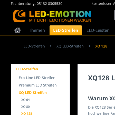
Fachberatung:
05132 8305530
kostenloser 
Themen
LED-Streifen
LED-Leisten
LED-Streifen
XQ LED-Streifen
XQ 128
LED-Streifen
XQ128 L
Eco-Line LED-Streifen
Premium LED Streifen
XQ LED-Streifen
Warum XQ
XQ 64
XQ 80
Die XQ128 Seri
hochwertige Far
XQ 128