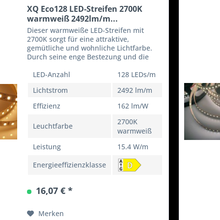
XQ Eco128 LED-Streifen 2700K
warmweiß 2492lm/m...
Dieser warmweiße LED-Streifen mit
2700K sorgt für eine attraktive,
gemütliche und wohnliche Lichtfarbe.
Durch seine enge Bestezung und die
sehr wamen 2700K wird der LED Streifen
häufig in in Räumen oder Teilbereichen
LED-Anzahl
128 LEDs/m
von Räumen...
Lichtstrom
2492 lm/m
Effizienz
162 lm/W
2700K
Leuchtfarbe
warmweiß
Leistung
15.4 W/m
Energieeffizienzklasse
16,07 € *
Merken