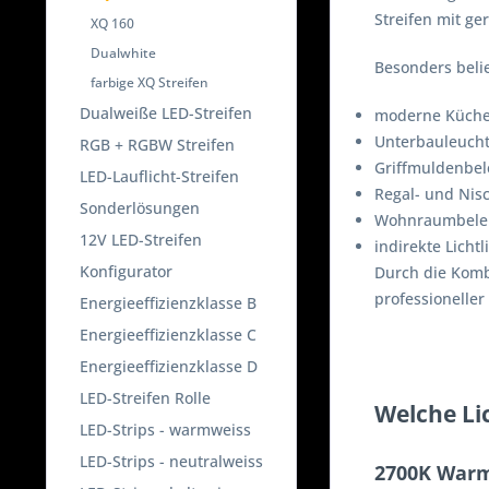
Streifen mit ge
XQ 160
Dualwhite
Besonders belie
farbige XQ Streifen
Dualweiße LED-Streifen
moderne Küche
Unterbauleuch
RGB + RGBW Streifen
Griffmuldenbe
LED-Lauflicht-Streifen
Regal- und Nis
Sonderlösungen
Wohnraumbele
12V LED-Streifen
indirekte Lichtl
Konfigurator
Durch die Komb
professioneller 
Energieeffizienzklasse B
Energieeffizienzklasse C
Energieeffizienzklasse D
LED-Streifen Rolle
Welche Li
LED-Strips - warmweiss
LED-Strips - neutralweiss
2700K War