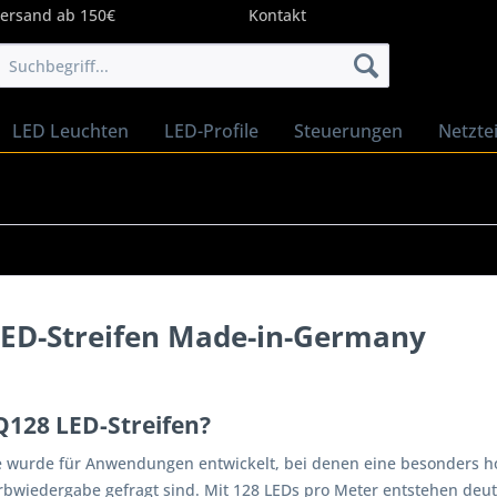
Versand ab 150€
Kontakt
LED Leuchten
LED-Profile
Steuerungen
Netztei
ED-Streifen Made-in-Germany
128 LED-Streifen?
e wurde für Anwendungen entwickelt, bei denen eine besonders ho
bwiedergabe gefragt sind. Mit 128 LEDs pro Meter entstehen deutli