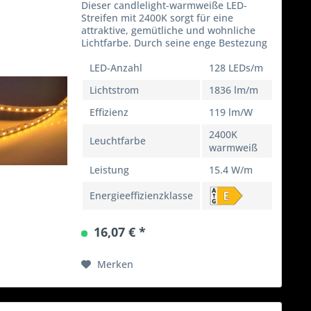
Dieser candlelight-warmweiße LED-
Streifen mit 2400K sorgt für eine
attraktive, gemütliche und wohnliche
Lichtfarbe. Durch seine enge Bestezung
und die sehr wamen 2400K wird der LED
Streifen häufig in Wohnungen oder
LED-Anzahl
128 LEDs/m
Ausstellungsräumen...
Lichtstrom
1836 lm/m
Effizienz
119 lm/W
2400K
Leuchtfarbe
warmweiß
Leistung
15.4 W/m
Energieeffizienzklasse
16,07 € *
Merken