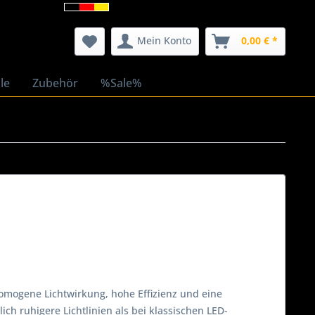
Mein Konto
0,00 € *
le
Zubehör
%Sale%
mogene Lichtwirkung, hohe Effizienz und eine
ch ruhigere Lichtlinien als bei klassischen LED-