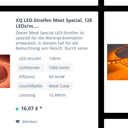
XQ LED-Streifen Meat Special, 128
LEDs/m,...
Dieser Meat Special LED-Streifen ist
speziell für die Warenpräsentation
entwickelt, in diesem Fall für die
Beleuchtung von Fleisch. Durch seine
enge Bestezung sorgt der LED-Streifen fü
eine homogene Ausleuchtung. -
LED-Anzahl
128/m
Effiziente 24V-Technik...
Lichtstrom
1060 lm/m
Effizienz
69 lm/W
Leuchtfarbe
Meat Color
Leistung
15,4W/m
16,07 € *
Merken