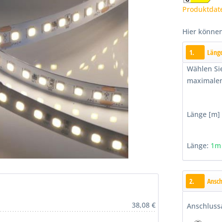
Produktdat
Hier können
1.
Länge
Wählen Sie
maximalen
Länge [m]
Länge:
1m
2.
Ansch
38,08 €
Anschluss