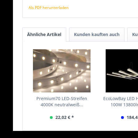
Als PDF herunterladen
Ähnliche Artikel
Kunden kauften auch
Ku
Premium70 LED-Streifen
EcoLowBay LED H
4000K neutralweiß...
100W 13800lm
22,02 € *
184,4