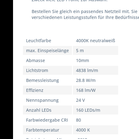
Bestellen Sie gleich ein passendes Netzteil mit. Si
verschiedenen Leistungsstufen für Ihre Bedürfniss
Leuchtfarbe
4000K neutralweiß
max. Einspeiselänge
5 m
Abmasse
10mm
Lichtstrom
4838 lm/m
Bemessleistung
28.8 W/m
Effizienz
168 lm/W
Nennspannung
24 V
Anzahl LEDs
160 LEDs/m
Farbwiedergabe CRI
80
Farbtemperatur
4000 K