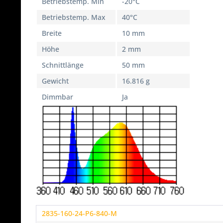
Betriebstemp. Min
-20°C
Betriebstemp. Max
40°C
Breite
10 mm
Höhe
2 mm
Schnittlänge
50 mm
Gewicht
16.816 g
Dimmbar
Ja
2835-160-24-P6-840-M