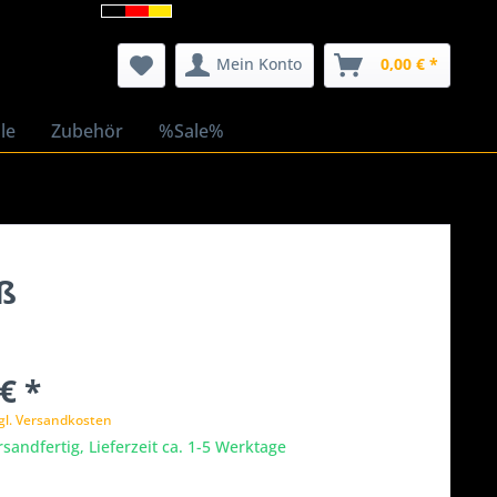
Mein Konto
0,00 € *
le
Zubehör
%Sale%
ß
€ *
gl. Versandkosten
rsandfertig, Lieferzeit ca. 1-5 Werktage