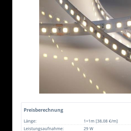
Preisberechnung
Länge:
1=1m [38,08 €/m]
Leistungsaufnahme:
29 W