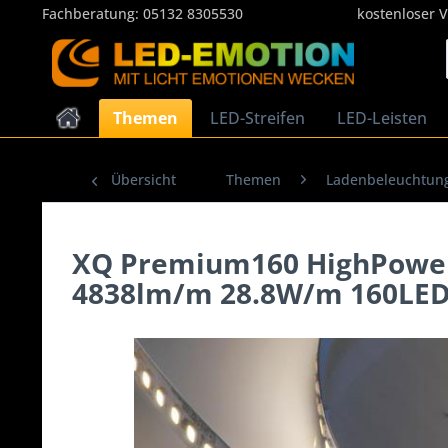
Fachberatung:
05132 8305530
kostenloser 
Themen
LED-Streifen
LED-Leisten
Übersicht
Themen
Ladenbeleuchtun
XQ Premium160 HighPower 
4838lm/m 28.8W/m 160LED