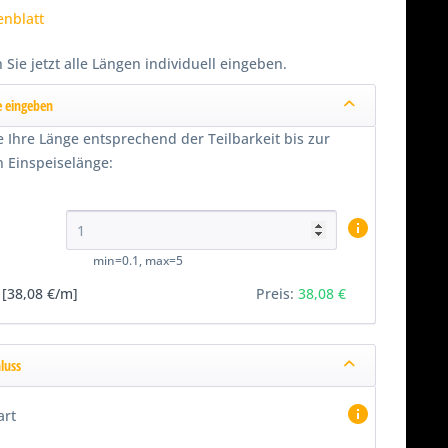
enblatt
 Sie jetzt alle Längen individuell eingeben.
 eingeben
 Ihre Länge entsprechend der Teilbarkeit bis zur
 Einspeiselänge:
min=0.1, max=5
[38,08 €/m]
Preis:
38,08 €
luss
art