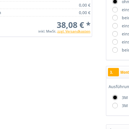
ohn
0,00 €
ein
n
0,00 €
bei
38,08 € *
ein
inkl. MwSt.
zzgl. Versandkosten
ein
ein
bei
3.
Mont
Ausführu
3M 
3M 