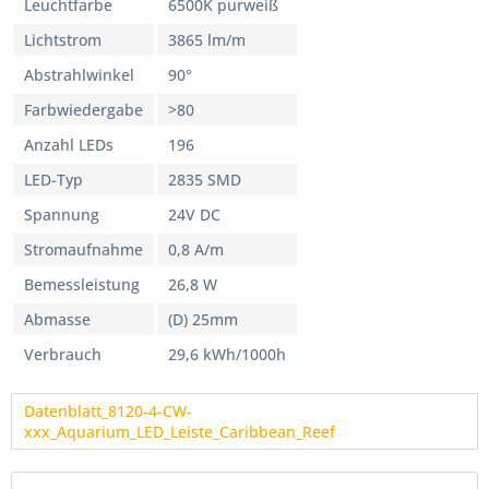
Leuchtfarbe
6500K purweiß
Lichtstrom
3865 lm/m
Abstrahlwinkel
90°
Farbwiedergabe
>80
Anzahl LEDs
196
LED-Typ
2835 SMD
Spannung
24V DC
Stromaufnahme
0,8 A/m
Bemessleistung
26,8 W
Abmasse
(D) 25mm
Verbrauch
29,6 kWh/1000h
Datenblatt_8120-4-CW-
xxx_Aquarium_LED_Leiste_Caribbean_Reef