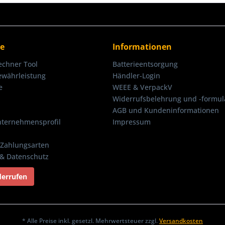
ce
Informationen
echner Tool
Batterieentsorgung
ewährleistung
Händler-Login
e
WEEE & VerpackV
Widerrufsbelehrung und -formul
AGB und Kundeninformationen
nternehmensprofil
Impressum
Zahlungsarten
 & Datenschutz
derrufen
* Alle Preise inkl. gesetzl. Mehrwertsteuer zzgl.
Versandkosten