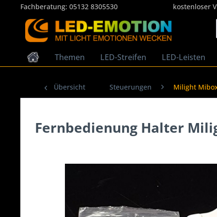
Fachberatung:
05132 8305530
kostenloser 
Themen
LED-Streifen
LED-Leisten
Übersicht
Steuerungen
Milight Mibo
Fernbedienung Halter Mili