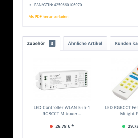
EAN/GTIN: 4250660106970
Als PDF herunterladen
Zubehör
3
Ähnliche Artikel
Kunden ka
LED-Controller WLAN 5-in-1
LED RGBCCT Fe
RGBCCT Miboxer...
Milight 
26,78 € *
29,7