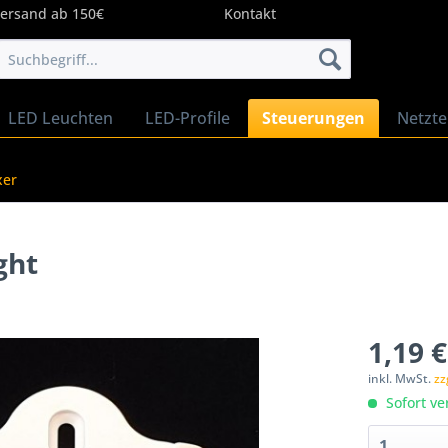
Versand ab 150€
Kontakt
LED Leuchten
LED-Profile
Steuerungen
Netzte
xer
ght
1,19 €
inkl. MwSt.
zz
Sofort ve