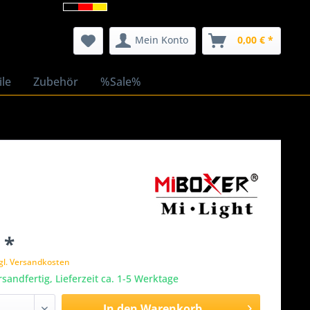
Mein Konto
0,00 € *
ile
Zubehör
%Sale%
 *
gl. Versandkosten
rsandfertig, Lieferzeit ca. 1-5 Werktage
In den
Warenkorb