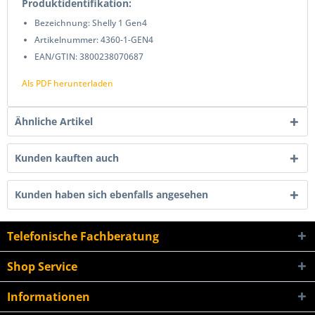
Produktidentifikation:
Bezeichnung: Shelly 1 Gen4
Artikelnummer: 4360-1-GEN4
EAN/GTIN: 3800238070687
Als PDF herunterladen
Ähnliche Artikel
Kunden kauften auch
Kunden haben sich ebenfalls angesehen
Telefonische Fachberatung
Shop Service
Informationen