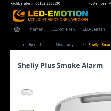
Fachberatung:
05132 8305530
kostenloser 
Themen
LED-Streifen
LED-Leisten
Übersicht
Steuerungen
Shelly - Sma
Shelly Plus Smoke Alarm