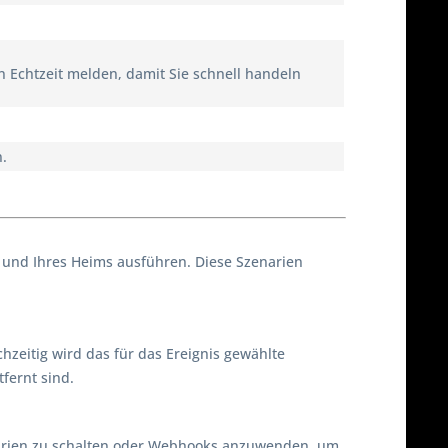
n Echtzeit melden, damit Sie schnell handeln
n.
e und Ihres Heims ausführen. Diese Szenarien
chzeitig wird das für das Ereignis gewählte
fernt sind.
narien zu schalten oder Webhooks anzuwenden, um