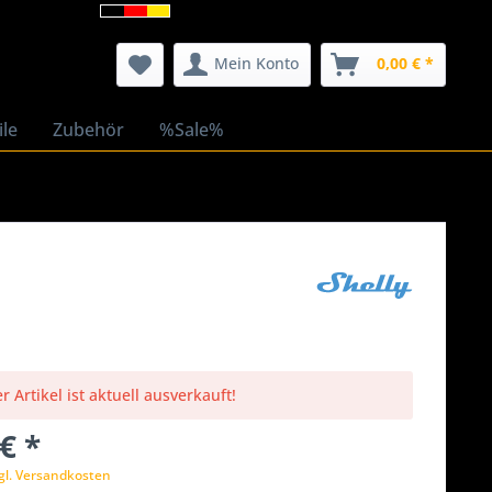
Mein Konto
0,00 € *
ile
Zubehör
%Sale%
r Artikel ist aktuell ausverkauft!
€ *
gl. Versandkosten