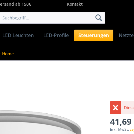
Versand ab 150€
Kontakt
LED Leuchten
LED-Profile
Steuerungen
Netzte
rt Home
Diese
41,69 
inkl. MwSt.
zz