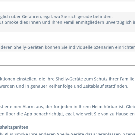
glich über Gefahren, egal, wo Sie sich gerade befinden.
Plus Smoke dies Ihnen und Ihren Familienmitgliedern unverzüglich i
deren Shelly-Geräten können Sie individuelle Szenarien einrichte
tionen einstellen, die Ihre Shelly-Geräte zum Schutz Ihrer Famili
werden und in genauer Reihenfolge und Zeitablauf stattfinden.
st er einen Alarm aus, der für jeden in Ihrem Heim hörbar ist. Glei
en über die App benachrichtigt, egal, wie weit Sie von zu Hause ent
shaltsgeräten
ly Plus Smoke Ihre anderen Shelly-Geräte dazu veranlassen, Sze