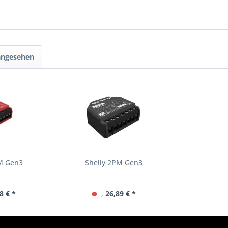
 angesehen
M Gen3
Shelly 2PM Gen3
8 € *
,
26,89 € *