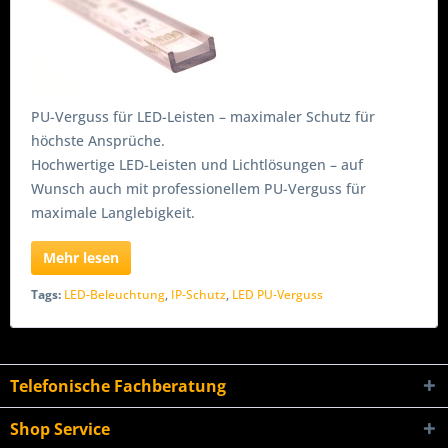
PU-Verguss für LED-Leisten – maximaler Schutz für
höchste Ansprüche.
Hochwertige LED-Leisten und Lichtlösungen – auf
Wunsch auch mit professionellem PU-Verguss für
maximale Langlebigkeit.
Mehr lesen
Tags:
LED-Beleuchtung
,
IP-Schutz
,
LED PU-Verguss
Telefonische Fachberatung
Shop Service