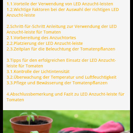
1.1.Vorteile der Verwendung von LED Anzucht-leisten
1.2.Wichtige Faktoren bei der Auswahl der richtigen LED
Anzucht-leiste
2.Schritt-für-Schritt Anleitung zur Verwendung der LED
Anzucht-leiste für Tomaten
2.1.Vorbereitung des Anzuchtortes
2.2.Platzierung der LED Anzucht-leiste
2.3.Zeitplan für die Beleuchtung der Tomatenpflanzen
3.Tipps für den erfolgreichen Einsatz der LED Anzucht-
leiste für Tomaten
3.1.Kontrolle der Lichtintensität
3.2.Überwachung der Temperatur und Luftfeuchtigkeit
3.3.Pflege und Bewässerung der Tomatenpflanzen
4.Abschlussbemerkung und Fazit zu LED Anzucht-leiste für
Tomaten