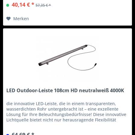
Sonnenuntergang, Mondschein (zusätzliche Steuerung auf
40,14 € *
57,35 € *
24V Basis erforderlich). Lieferumfang: -...
Merken
LED Outdoor-Leiste 108cm HD neutralweiß 4000K
die innovative LED-Leiste, die in einem transparenten,
wasserdichten Rohr untergebracht ist – eine exzellente
Lösung für Ihre Beleuchtungsbedürfnisse! Diese innovative
Lichtquelle bietet nicht nur herausragende Flexibilität
durch ihre Drehbarkeit, sondern überzeugt auch durch
eine kinderleichte Montage, die selbst für Laien kein
64,69 € *