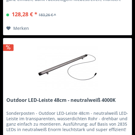
werden. In entsprechendem LED-Alu-Profil, z.B. unserem
M-Line Standard , erhalten Sie mit opalweißer Abdeckung
128,28 € *
183,26 € *
ein homogenes Lichtband. Die LEDs sind mit...
Merken
Outdoor LED-Leiste 48cm - neutralweiß 4000K
Sonderposten - Outdoor LED-Leiste 48cm - neutralweiß LED-
Leiste im transparenten, wasserdichten Rohr - drehbar und
ganz einfach zu montieren. Ausführung: auf Basis von 2835
LEDs in neutralweiß Enorm leuchtstark und super effizient!
- 142 lm/W Qualität - Made in Germany! Lieferumfang: -