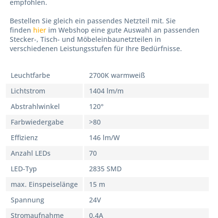
empfohlen.
Bestellen Sie gleich ein passendes Netzteil mit. Sie
finden
hier
im Webshop eine gute Auswahl an passenden
Stecker-, Tisch- und Möbeleinbaunetzteilen in
verschiedenen Leistungsstufen für Ihre Bedürfnisse.
Leuchtfarbe
2700K warmweiß
Lichtstrom
1404 lm/m
Abstrahlwinkel
120°
Farbwiedergabe
>80
Effizienz
146 lm/W
Anzahl LEDs
70
LED-Typ
2835 SMD
max. Einspeiselänge
15 m
Spannung
24V
Stromaufnahme
0,4A