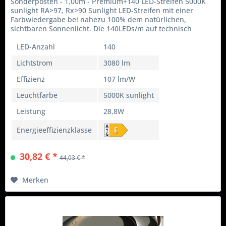
Sonderposten - 1,00m - Premium+140 LED-Streifen 5000K
sunlight RA>97, Rx>90 Sunlight LED-Streifen mit einer
Farbwiedergabe bei nahezu 100% dem natürlichen,
sichtbaren Sonnenlicht. Die 140LEDs/m auf technisch
maximaler Leuchtstärke eignen...
LED-Anzahl
140
Lichtstrom
3080 lm
Effizienz
107 lm/W
Leuchtfarbe
5000K sunlight
Leistung
28,8W
Energieeffizienzklasse
30,82 € *
44,03 € *
Merken