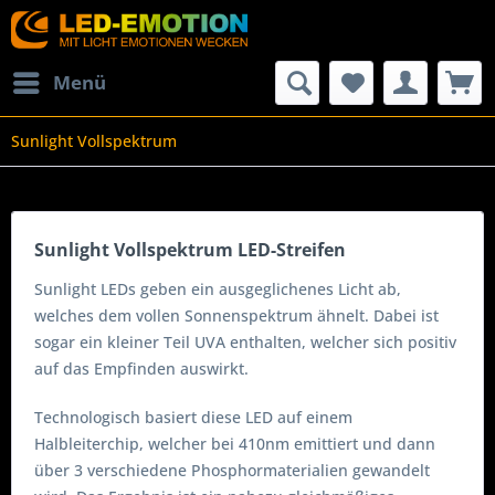
Menü
Sunlight Vollspektrum
Sunlight Vollspektrum LED-Streifen
Sunlight LEDs geben ein ausgeglichenes Licht ab,
welches dem vollen Sonnenspektrum ähnelt. Dabei ist
sogar ein kleiner Teil UVA enthalten, welcher sich positiv
auf das Empfinden auswirkt.
Technologisch basiert diese LED auf einem
Halbleiterchip, welcher bei 410nm emittiert und dann
über 3 verschiedene Phosphormaterialien gewandelt