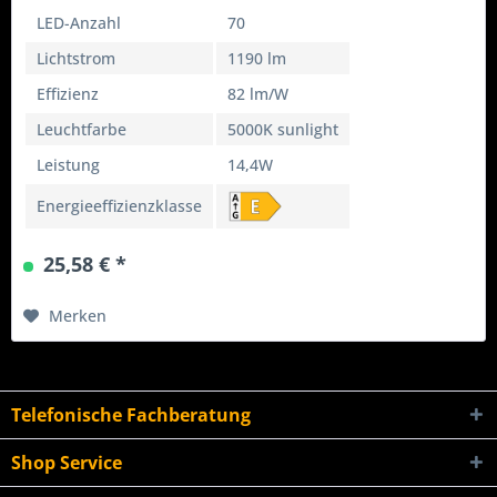
strahlender erscheinen. Im Vergleich zu...
LED-Anzahl
70
Lichtstrom
1190 lm
Effizienz
82 lm/W
Leuchtfarbe
5000K sunlight
Leistung
14,4W
Energieeffizienzklasse
25,58 € *
Merken
Telefonische Fachberatung
Shop Service