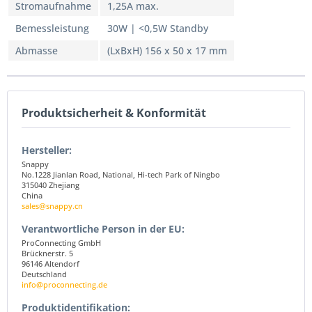
Stromaufnahme
1,25A max.
Bemessleistung
30W | <0,5W Standby
Abmasse
(LxBxH) 156 x 50 x 17 mm
Produktsicherheit & Konformität
Hersteller:
Snappy
No.1228 Jianlan Road, National, Hi-tech Park of Ningbo
315040 Zhejiang
China
sales@snappy.cn
Verantwortliche Person in der EU:
ProConnecting GmbH
Brücknerstr. 5
96146 Altendorf
Deutschland
info@proconnecting.de
Produktidentifikation: