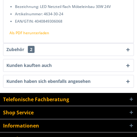
Bezeichnung: LED Netzteil flach Möbeleinbau 30W 24V
Artikelnummer: 4634-30-24
EAN/GTIN: 4040849306068
Als PDF herunterladen
Zubehör
2
Kunden kauften auch
Kunden haben sich ebenfalls angesehen
Telefonische Fachberatung
Shop Service
Informationen