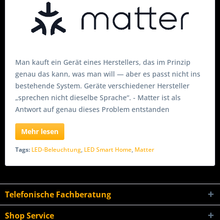
Man kauft ein Gerät eines Herstellers, das im Prinzip
genau das kann, was man will — aber es passt nicht ins
bestehende System. Geräte verschiedener Hersteller
„sprechen nicht dieselbe Sprache“. - Matter ist als
Antwort auf genau dieses Problem entstanden
Mehr lesen
Tags:
LED-Beleuchtung
,
LED Smart Home
,
Matter
Telefonische Fachberatung
Shop Service