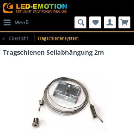
Menü
Übersicht
Tragschienensystem
Tragschienen Seilabhängung 2m