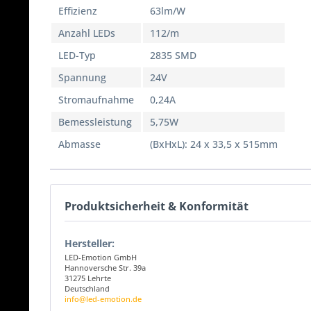
Effizienz
63lm/W
Anzahl LEDs
112/m
LED-Typ
2835 SMD
Spannung
24V
Stromaufnahme
0,24A
Bemessleistung
5,75W
Abmasse
(BxHxL): 24 x 33,5 x 515mm
Produktsicherheit & Konformität
Hersteller:
LED-Emotion GmbH
Hannoversche Str. 39a
31275 Lehrte
Deutschland
info@led-emotion.de