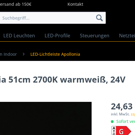
Versand ab 150€
Kontakt
LED Leuchten
LED-Profile
Steuerungen
Netztei
en Indoor
LED-Lichtleiste Apollonia
nia 51cm 2700K warmweiß, 24V
24,63 
inkl. MwSt.
zz
Sofort ve