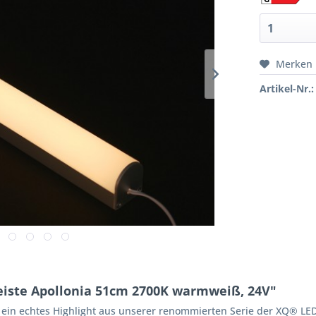
Merken
Artikel-Nr.:
eiste Apollonia 51cm 2700K warmweiß, 24V"
ern ein echtes Highlight aus unserer renommierten Serie der XQ® LE