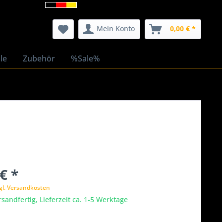
Mein Konto
0,00 € *
le
Zubehör
%Sale%
€ *
gl. Versandkosten
rsandfertig, Lieferzeit ca. 1-5 Werktage