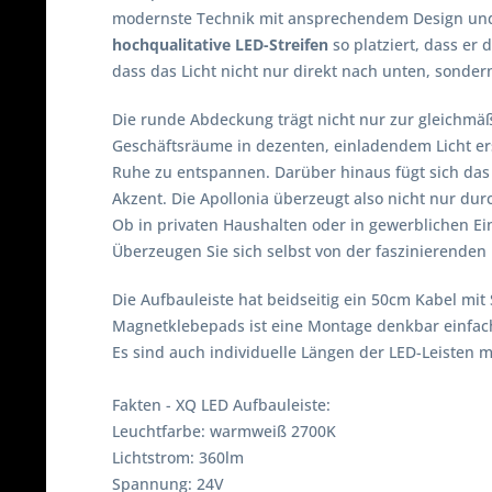
modernste Technik mit ansprechendem Design und s
hochqualitative LED-Streifen
so platziert, dass er
dass das Licht nicht nur direkt nach unten, sondern
Die runde Abdeckung trägt nicht nur zur gleichmäß
Geschäftsräume in dezenten, einladendem Licht ers
Ruhe zu entspannen. Darüber hinaus fügt sich das e
Akzent. Die Apollonia überzeugt also nicht nur dur
Ob in privaten Haushalten oder in gewerblichen Ein
Überzeugen Sie sich selbst von der faszinierenden 
Die Aufbauleiste hat beidseitig ein 50cm Kabel mi
Magnetklebepads ist eine Montage denkbar einfac
Es sind auch individuelle Längen der LED-Leisten m
Fakten - XQ LED Aufbauleiste:
Leuchtfarbe: warmweiß 2700K
Lichtstrom: 360lm
Spannung: 24V