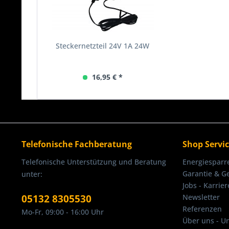
Steckernetzteil 24V 1A 24W
16,95 € *
Telefonische Fachberatung
Shop Servi
Telefonische Unterstützung und Beratung
Energiesparr
Garantie & G
unter:
Jobs - Karrier
05132 8305530
Newsletter
Referenzen
Mo-Fr, 09:00 - 16:00 Uhr
Über uns - U