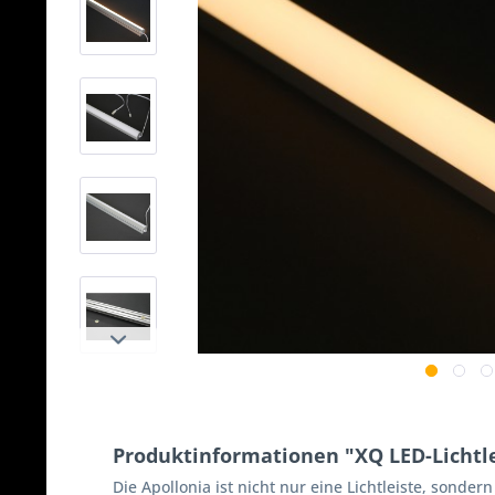
Produktinformationen "XQ LED-Lichtl
Die Apollonia ist nicht nur eine Lichtleiste, sond