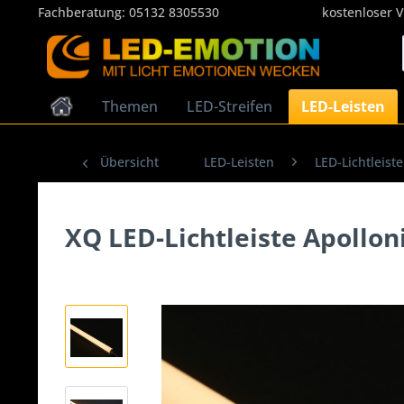
Fachberatung:
05132 8305530
kostenloser 
Themen
LED-Streifen
LED-Leisten
Übersicht
LED-Leisten
LED-Lichtleist
XQ LED-Lichtleiste Apollo