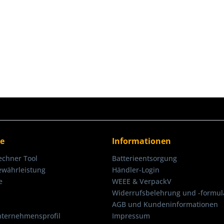
ce
Informationen
echner Tool
Batterieentsorgung
ewährleistung
Händler-Login
e
WEEE & VerpackV
Widerrufsbelehrung und -formul
AGB und Kundeninformationen
nternehmensprofil
Impressum