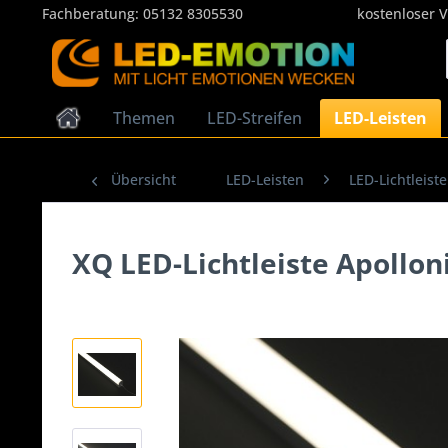
Fachberatung:
05132 8305530
kostenloser 
Themen
LED-Streifen
LED-Leisten
Übersicht
LED-Leisten
LED-Lichtleist
XQ LED-Lichtleiste Apollo