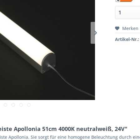
Merken
Artikel-Nr.:
iste Apollonia 51cm 4000K neutralweiß, 24V"
eiste Apollonia. Sie sorgt für eine homogene Beleuchtung durch ei