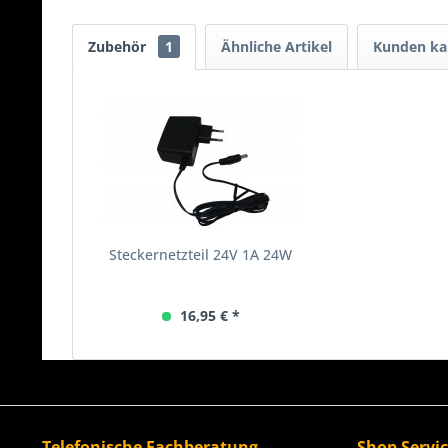
Zubehör
1
Ähnliche Artikel
Kunden ka
Steckernetzteil 24V 1A 24W
16,95 € *
Telefonische Fachberatung
Shop Servi