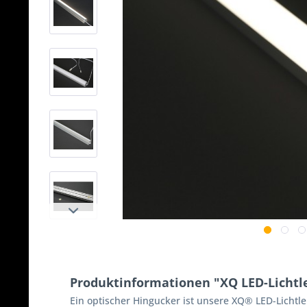
Produktinformationen "XQ LED-Lichtle
Ein optischer Hingucker ist unsere XQ® LED-Lichtl