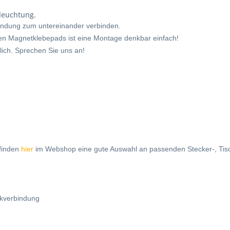
leuchtung.
bindung zum untereinander verbinden.
rten Magnetklebepads ist eine Montage denkbar einfach!
lich. Sprechen Sie uns an!
 finden
hier
im Webshop eine gute Auswahl an passenden Stecker-, Tisc
ckverbindung