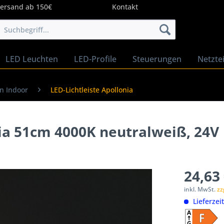
Versand ab 150€
Kontakt
LED Leuchten
LED-Profile
Steuerungen
Netztei
en Indoor
LED-Lichtleiste Apollonia
nia 51cm 4000K neutralweiß, 24V
24,63 
inkl. MwSt.
zz
Lieferzei