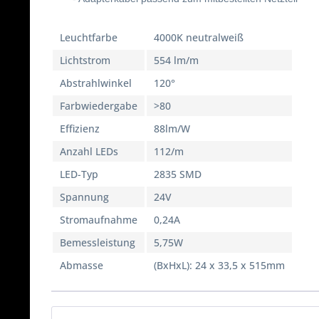
Leuchtfarbe
4000K neutralweiß
Lichtstrom
554 lm/m
Abstrahlwinkel
120°
Farbwiedergabe
>80
Effizienz
88lm/W
Anzahl LEDs
112/m
LED-Typ
2835 SMD
Spannung
24V
Stromaufnahme
0,24A
Bemessleistung
5,75W
Abmasse
(BxHxL): 24 x 33,5 x 515mm