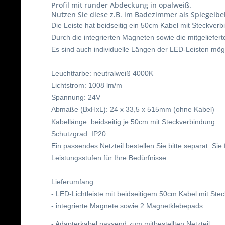
Profil mit runder Abdeckung in opalweiß.
Nutzen Sie diese z.B. im Badezimmer als Spiegelbe
Die Leiste hat beidseitig ein 50cm Kabel mit Steckver
Durch die integrierten Magneten sowie die mitgeliefe
Es sind auch individuelle Längen der LED-Leisten mög
Leuchtfarbe: neutralweiß 4000K
Lichtstrom: 1008 lm/m
Spannung: 24V
Abmaße (BxHxL): 24 x 33,5 x 515mm (ohne Kabel)
Kabellänge: beidseitig je 50cm mit Steckverbindung
Schutzgrad: IP20
Ein passendes Netzteil bestellen Sie bitte separat. Sie
Leistungsstufen für Ihre Bedürfnisse.
Lieferumfang:
- LED-Lichtleiste mit beidseitigem 50cm Kabel mit Ste
- integrierte Magnete sowie 2 Magnetklebepads
- Adapterkabel passend zum mitbestellten Netzteil