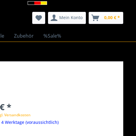
Mein Konto
0,00 € *
le
Zubehör
%Sale%
€ *
gl. Versandkosten
t 4 Werktage (voraussichtlich)