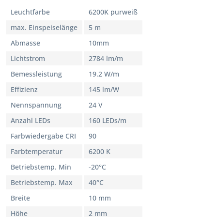
Leuchtfarbe
6200K purweiß
max. Einspeiselänge
5 m
Abmasse
10mm
Lichtstrom
2784 lm/m
Bemessleistung
19.2 W/m
Effizienz
145 lm/W
Nennspannung
24 V
Anzahl LEDs
160 LEDs/m
Farbwiedergabe CRI
90
Farbtemperatur
6200 K
Betriebstemp. Min
-20°C
Betriebstemp. Max
40°C
Breite
10 mm
Höhe
2 mm