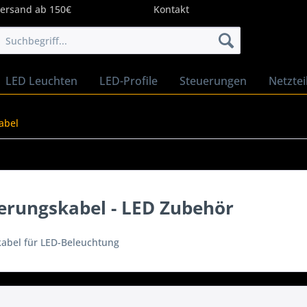
Versand ab 150€
Kontakt
LED Leuchten
LED-Profile
Steuerungen
Netztei
abel
erungskabel - LED Zubehör
kabel
für
LED
-
Beleuchtung