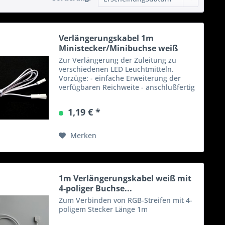
Verlängerungskabel 1m
Ministecker/Minibuchse weiß
Zur Verlängerung der Zuleitung zu
verschiedenen LED Leuchtmitteln.
Vorzüge: - einfache Erweiterung der
verfügbaren Reichweite - anschlußfertig
1,19 € *
Merken
1m Verlängerungskabel weiß mit
4-poliger Buchse...
Zum Verbinden von RGB-Streifen mit 4-
poligem Stecker Länge 1m