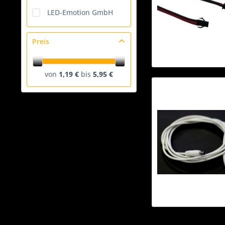
LED-Emotion GmbH
Preis
von
1,19 €
bis
5,95 €