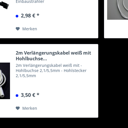
Einbaustrahler
2,98 € *
Merken
2m Verlängerungskabel weiß mit
Hohlbuchse...
2m Verlängerungskabel weiß mit -
Hohlbuchse 2,1/5,5mm - Hohlstecker
2,1/5,5mm
3,50 € *
Merken