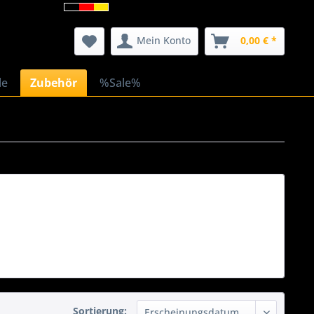
Mein Konto
0,00 € *
le
Zubehör
%Sale%
Sortierung: