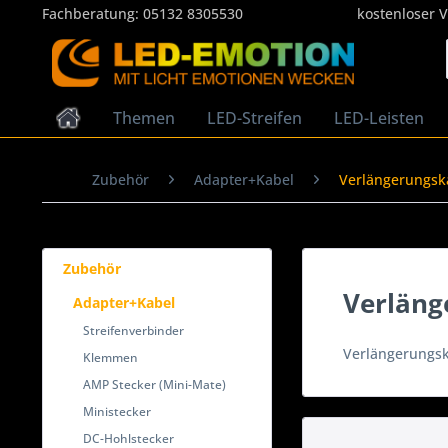
Fachberatung:
05132 8305530
kostenloser 
Themen
LED-Streifen
LED-Leisten
Zubehör
Adapter+Kabel
Verlängerungsk
Zubehör
Verläng
Adapter+Kabel
Streifenverbinder
Verlängerungs
Klemmen
AMP Stecker (Mini-Mate)
Ministecker
DC-Hohlstecker