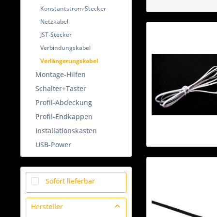
Konstantstrom-Stecker
Netzkabel
JST-Stecker
Verbindungskabel
Verlängerungskabel
Montage-Hilfen
Schalter+Taster
Profil-Abdeckung
Profil-Endkappen
Installationskasten
USB-Power
Sofort lieferbar
Hersteller