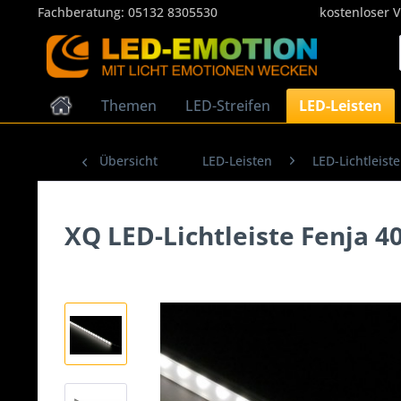
Fachberatung:
05132 8305530
kostenloser 
Themen
LED-Streifen
LED-Leisten
Übersicht
LED-Leisten
LED-Lichtleist
XQ LED-Lichtleiste Fenja 