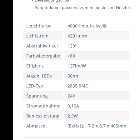
- Befestigungsclips
- Adapterkabel passend zum mitbestellten Netzteil
Leuchtfarbe
4000K neutralweiß
Lichtstrom
420 lm/m
Abstrahlwinkel
120°
Farbwiedergabe
>80
Effizienz
127lm/W
Anzahl LEDs
56/m
LED-Typ
2835 SMD
Spannung
24V
Stromaufnahme
0,12A
Bemessleistung
2,9W
Abmasse
(BxHxL): 17,2 x 8,7 x 405mm