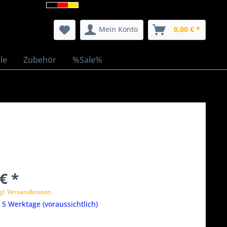
Mein Konto
0,00 € *
le
Zubehör
%Sale%
€ *
gl. Versandkosten
t 5 Werktage (voraussichtlich)