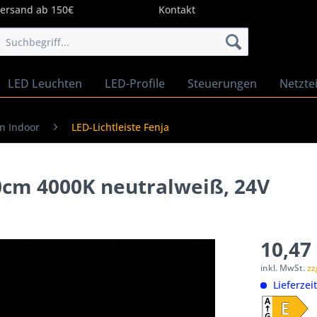
Versand ab 150€
Kontakt
LED Leuchten
LED-Profile
Steuerungen
Netztei
en Indoor
LED-Lichtleiste Fenja
40cm 4000K neutralweiß, 24V
10,47 
inkl. MwSt.
zz
Lieferzei