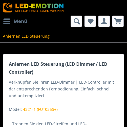
Menü
Anlernen LED Steuerung
Anlernen LED Steuerung (LED Dimmer / LED
Controller)
Verknüpfen Sie ihren LED-Dimmer | LED-Controller mit
der entsprechenden Fernbedienung. Einfach, schnell
und unkompliziert.
Model:
4321-1 (FUT035S+)
Trennen Sie den LED-Streifen und LED-